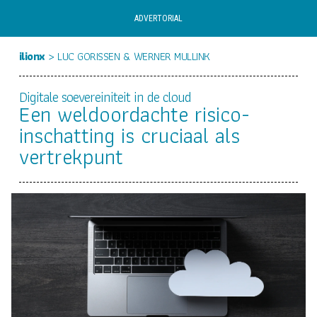
ADVERTORIAL
ilionx
> LUC GORISSEN & WERNER MULLINK
Digitale soevereiniteit in de cloud
Een weldoordachte risico-
inschatting is cruciaal als
vertrekpunt