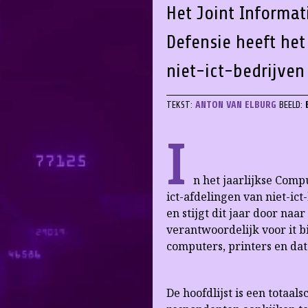
Het Joint Informa
Defensie heeft he
niet-ict-bedrijven
TEKST:
ANTON VAN ELBURG
BEELD:
I
n het jaarlijkse Com
ict-afdelingen van niet-ict-
en stijgt dit jaar door naa
verantwoordelijk voor it b
computers, printers en dat
De hoofdlijst is een totaa