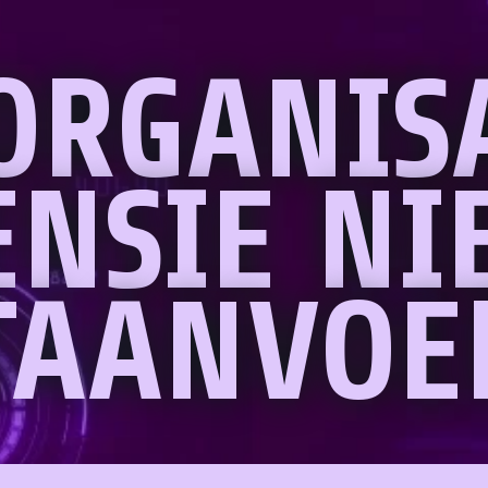
ORGANIS
ENSIE NI
STAANVOE