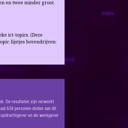
een en twee minder groot.
ke ict-topics. (Deze
opic-lijstjes bovendrijven:
k. De resultaten zijn verwerkt
aal 634 personen deden aan dit
 opdrachtgever en als werkgever