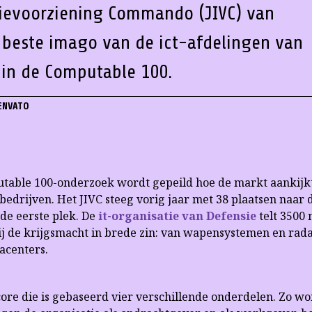
tievoorziening Commando (JIVC) van
t beste imago van de ict-afdelingen van
 in de Computable 100.
ENVATO
putable 100-onderzoek wordt gepeild hoe de markt aankijk
bedrijven. Het JIVC steeg vorig jaar met 38 plaatsen naar de 
r de eerste plek. De
it-organisatie van Defensie
telt 3500
ij de krijgsmacht in brede zin: van wapensystemen en rada
acenters.
lscore die is gebaseerd vier verschillende onderdelen. Zo w