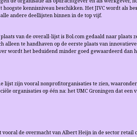
en de organisatie als opdrachtgever en als werkgever, hoe
et hoogste kennisniveau beschikken. Het JIVC wordt als be
lle andere deellijsten binnen in de top vijf.
plaats van de overall-lijst is Bol.com gedaald naar plaats ze
h alleen te handhaven op de eerste plaats van innovatieve 
er wordt het beduidend minder goed gewaardeerd dan he
 de lijst zijn vooral nonprofitorganisaties te zien, waarond
ciële organisaties op één na: het UMC Groningen dat een v
 vooral de overmacht van Albert Heijn in de sector retail op