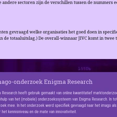
de andere sectoren zijn de verschillen tussen de nummers 
enten gevraagd welke organisaties het goed doen in specifie
in de totaaluitslag.) De overall-winnaar JIVC komt in twee t
mago-onderzoek Enigma Research
 Research heeft gebruik gemaakt van online kwantitatief marktonderzoe
hulp van het (mobiele) onderzoekssysteem van Enigma Research. In tot
oek mee. In het onderzoek werd specifiek gevraagd naar het imago als
r het kennisniveau en de mate van innovativiteit.