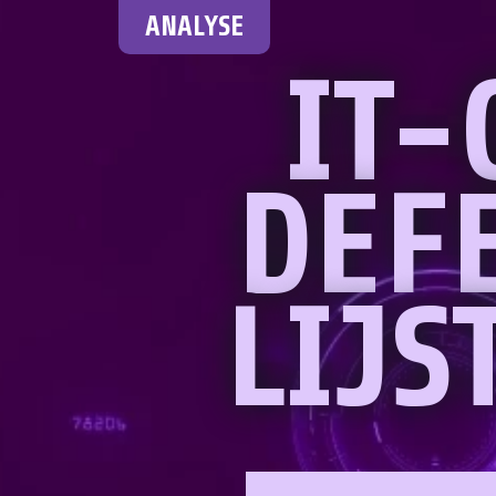
ANALYSE
IT-
DEF
LIJ