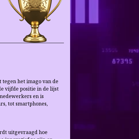
t tegen het imago van de
vijfde positie in de lijst
 medewerkers en is
rs, tot smartphones,
ordt uitgevraagd hoe