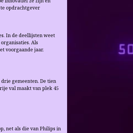
 innovatief ze zijn en
ste opdrachtgever
s. In de deellijsten weet
organisaties. Als
t voorgaande jaar.
er drie gemeenten. De tien
rije val maakt van plek 45
, net als die van Philips in