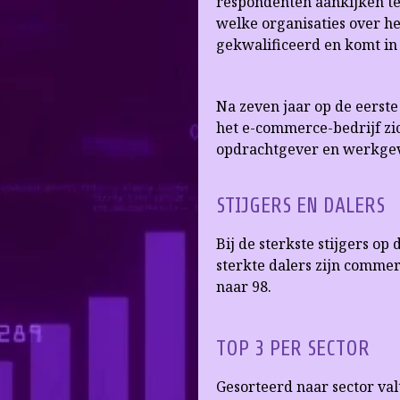
respondenten aankijken teg
welke organisaties over h
gekwalificeerd en komt in a
Na zeven jaar op de eerste 
het e-commerce-bedrijf zic
opdrachtgever en werkgev
STIJGERS EN DALERS
Bij de sterkste stijgers op
sterkte dalers zijn commer
naar 98.
TOP 3 PER SECTOR
Gesorteerd naar sector valt